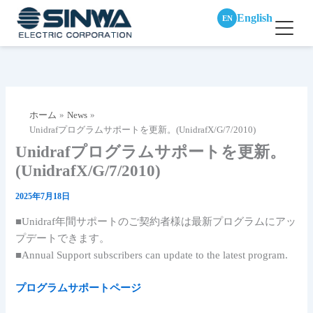
English
EN
内
容
を
ス
ホーム
News
キ
Unidrafプログラムサポートを更新。(UnidrafX/G/7/2010)
ッ
Unidrafプログラムサポートを更新。
プ
(UnidrafX/G/7/2010)
2025年7月18日
■Unidraf年間サポートのご契約者様は最新プログラムにアッ
プデートできます。
■Annual Support subscribers can update to the latest program.
プログラムサポートページ