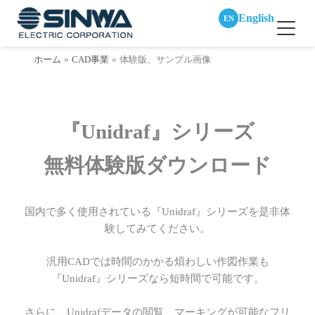
English
EN
内
ホーム
CAD事業
体験版、サンプル画像
容
を
ス
キ
『Unidraf』シリーズ
ッ
プ
無料体験版ダウンロード
国内で多く使用されている『Unidraf』シリーズを是非体
験してみてください。
汎用CADでは時間のかかる煩わしい作図作業も
『Unidraf』シリーズなら短時間で可能です。
さらに、Unidrafデータの閲覧、マーキングが可能なフリ