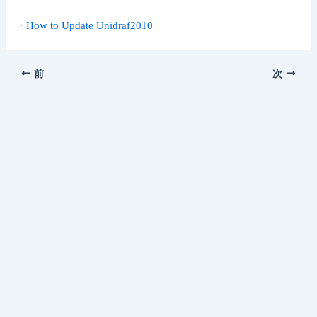
・
How to Update Unidraf2010
前
次