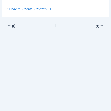
・
How to Update Unidraf2010
前
次