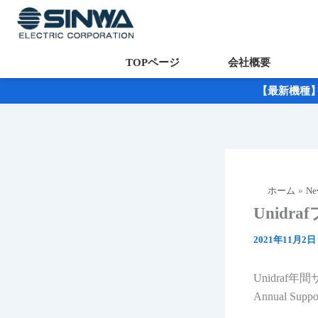
TOPページ
会社概要
内
【最新機種】「
容
を
ス
キ
ッ
ホーム
Ne
プ
Unidra
2021年11月2日
Unidra
Annual Support