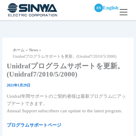
English
EN
内
容
を
ス
ホーム
News
キ
Unidrafプログラムサポートを更新。(Unidraf7/2010/5/2000)
ッ
Unidrafプログラムサポートを更新。
プ
(Unidraf7/2010/5/2000)
2021年1月29日
Unidraf年間サポートのご契約者様は最新プログラムにアッ
プデートできます。
Annual Support subscribers can update to the latest program.
プログラムサポートページ