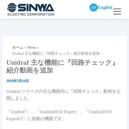
English
EN
内
容
を
ス
ホーム
News
キ
Unidraf 主な機能に『回路チェック』紹介動画を追加
ッ
Unidraf 主な機能に『回路チェック』
プ
紹介動画を追加
2018年5月16日
Unidraf シリーズの主な機能内に『回路チェック』動画を公
開しました。
「Unidraf7」、「Unidraf2010 Expert」、「Unidraf2010
ExpertLT」に搭載の機能です。