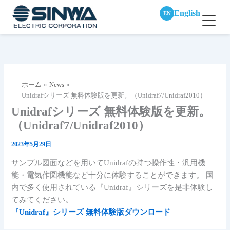
English
EN
内
容
を
ス
ホーム
News
キ
Unidrafシリーズ 無料体験版を更新。（Unidraf7/Unidraf2010）
ッ
Unidrafシリーズ 無料体験版を更新。
プ
（Unidraf7/Unidraf2010）
2023年5月29日
サンプル図面などを用いてUnidrafの持つ操作性・汎用機
能・電気作図機能など十分に体験することができます。 国
内で多く使用されている『Unidraf』シリーズを是非体験し
てみてください。
『Unidraf』シリーズ 無料体験版ダウンロード