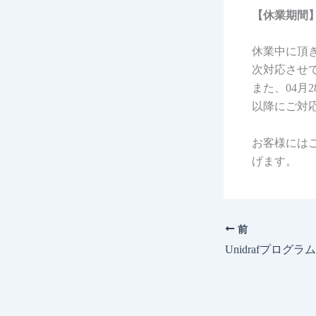
【休業期間】2
休業中に頂き
次対応させ
また、04月
以降にご対
お客様には
げます。
前