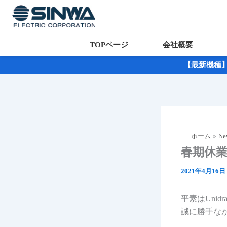
TOPページ
会社概要
内
【最新機種】「
容
を
ス
キ
ッ
ホーム
Ne
プ
春期休
2021年4月16日
平素はUni
誠に勝手な