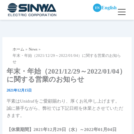
English
EN
内
容
を
ス
ホーム
News
キ
年末・年始（2021/12/29～2022/01/04）に関する営業のお知ら
ッ
せ
プ
年末・年始（2021/12/29～2022/01/04）
に関する営業のお知らせ
2021年12月15日
平素はUnidrafをご愛顧賜わり、厚くお礼申し上げます。
誠に勝手ながら、弊社では下記日程を休業とさせていただ
きます。
【休業期間】2021年12月29日（水）～2022年01月04日