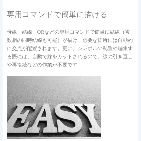
専用コマンドで簡単に描ける
母線、結線、ORなどの専用コマンドで簡単に結線（複
数相の同時結線も可能）が描け、必要な箇所には自動的
に交点が配置されます。更に、シンボルの配置や編集す
る際には、自動で線をカットされるので、線の引き直し
や再接続などの作業が不要です。