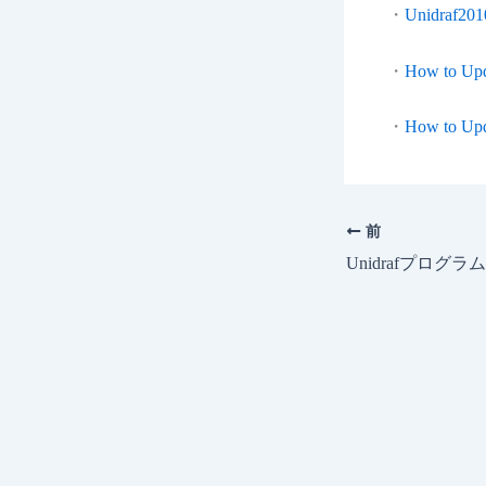
・
Unidra
・
How to Upd
・
How to Upd
前