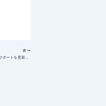
次
Unidrafプログラムサポートを更新。(UnidrafX/G/7/2010/5/2000)