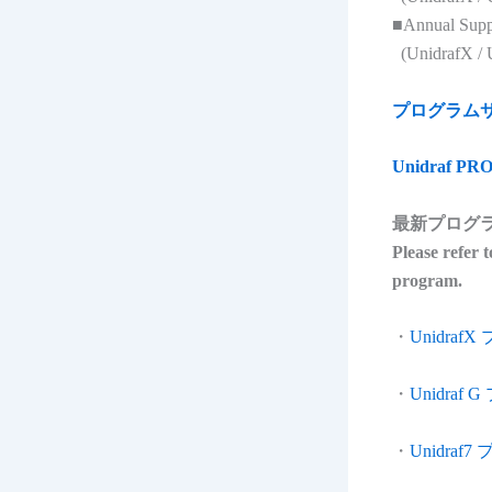
■Annual Suppor
(UnidrafX / Un
プログラム
Unidraf P
最新プログ
Please refer 
program.
・
Unidr
・
Unidra
・
Unidra