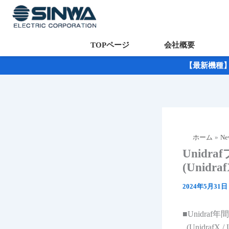
TOPページ
会社概要
内
【最新機種】「
容
を
ス
キ
ッ
ホーム
Ne
プ
Unid
(Unidraf
2024年5月31日
■Unidr
(UnidrafX